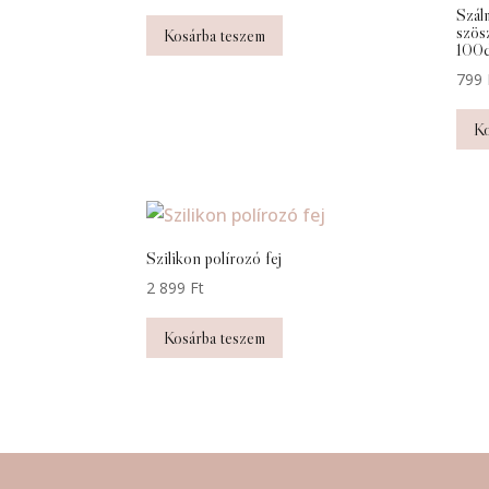
Szál
szös
Kosárba teszem
100
799
Ko
Szilikon polírozó fej
2 899
Ft
Kosárba teszem