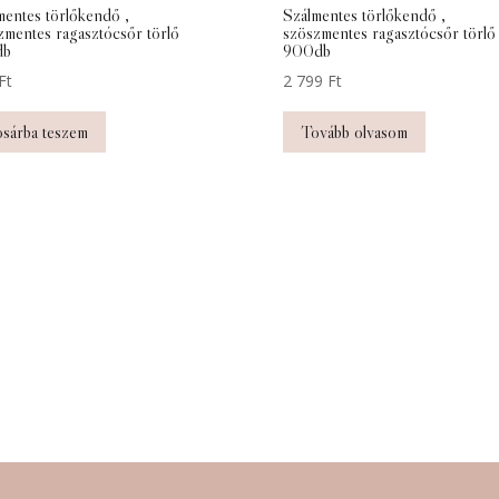
mentes törlőkendő ,
Szálmentes törlőkendő ,
zmentes ragasztócsőr törlő
szöszmentes ragasztócsőr törlő
db
900db
Ft
2 799
Ft
sárba teszem
Tovább olvasom