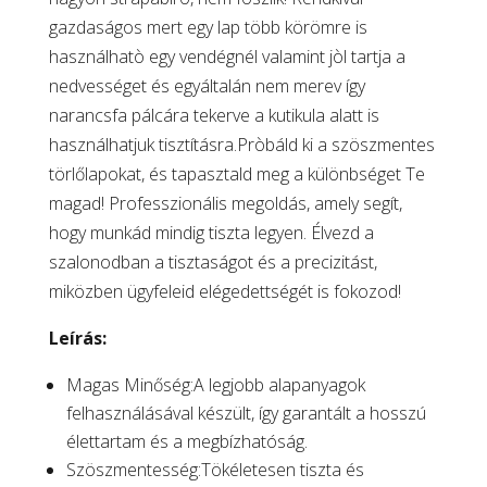
gazdaságos mert egy lap több körömre is
használhatò egy vendégnél valamint jòl tartja a
nedvességet és egyáltalán nem merev így
narancsfa pálcára tekerve a kutikula alatt is
használhatjuk tisztításra.Pròbáld ki a szöszmentes
törlőlapokat, és tapasztald meg a különbséget Te
magad! Professzionális megoldás, amely segít,
hogy munkád mindig tiszta legyen. Élvezd a
szalonodban a tisztaságot és a precizitást,
miközben ügyfeleid elégedettségét is fokozod!
Leírás:
Magas Minőség:A legjobb alapanyagok
felhasználásával készült, így garantált a hosszú
élettartam és a megbízhatóság.
Szöszmentesség:Tökéletesen tiszta és