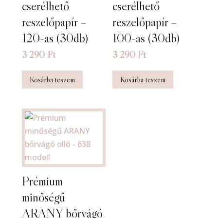
cserélhető
cserélhető
reszelőpapír –
reszelőpapír –
120-as (30db)
100-as (30db)
3 290
Ft
3 290
Ft
Kosárba teszem
Kosárba teszem
Prémium
minőségű
ARANY bőrvágó