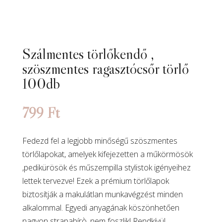
Szálmentes törlőkendő ,
szöszmentes ragasztócsőr törlő
100db
799
Ft
Fedezd fel a legjobb minőségű szöszmentes
törlőlapokat, amelyek kifejezetten a műkörmösök
,pedikürösök és műszempilla stylistok igényeihez
lettek tervezve! Ezek a prémium törlőlapok
biztosítják a makulátlan munkavégzést minden
alkalommal. Egyedi anyagának köszönhetően
nagyon strapabírò, nem foszlik! Rendkívül