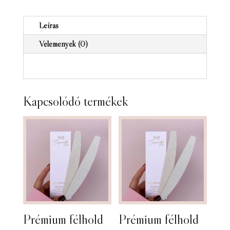
szöszmentes
ragasztócsőr
Leírás
törlő
Vélemények (0)
100db
mennyiség
Kapcsolódó termékek
Prémium félhold
Prémium félhold