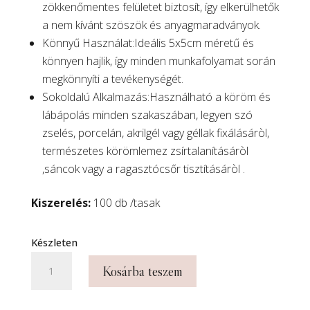
zökkenőmentes felületet biztosít, így elkerülhetők
a nem kívánt szöszök és anyagmaradványok.
Könnyű Használat:Ideális 5x5cm méretű és
könnyen hajlik, így minden munkafolyamat során
megkönnyíti a tevékenységét.
Sokoldalú Alkalmazás:Használható a köröm és
lábápolás minden szakaszában, legyen szó
zselés, porcelán, akrilgél vagy géllak fixálásáròl,
természetes körömlemez zsírtalanításáròl
,sáncok vagy a ragasztócsőr tisztításáròl .
Kiszerelés:
100 db /tasak
Készleten
Szálmentes
Kosárba teszem
törlőkendő
,