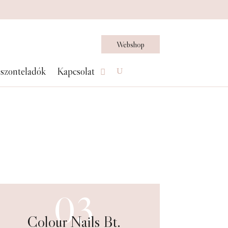
Webshop
szonteladók
Kapcsolat
03
Colour Nails Bt.