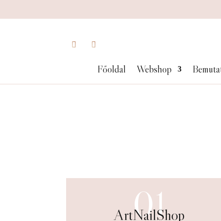
Főoldal
Webshop
Bemuta
01
ArtNailShop