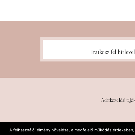
Iratkozz fel hírleve
Adatkezelési tájék
A felhasználói élmény növelése, a megfelelő működés érdekében, v