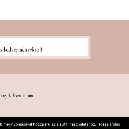
ges kedvezményekről!
si nyilatkozat minta
mb megnyomásával hozzájárulsz a sütik használatához. Hozzájárulás