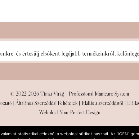
lünkre, és
értesülj elsőként legújabb termékeinkről, különle
© 2022-2026 Timár Virág – Professional Manicure System
oztató
|
Általános Szerződési Feltételek
|
Elállás a szerződéstől
|
Elállá
Weboldal: Your Perfect Design
alamint statisztikai célokból a weboldal sütiket használ. Az “IGEN” go