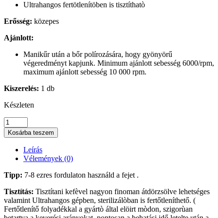
Ultrahangos fertötlenítöben is tisztíthatò
Erősség:
közepes
Ajánlott:
Manikűr után a bőr polírozására, hogy gyönyörű
végeredményt kapjunk. Minimum ajánlott sebesség 6000/rpm,
maximum ajánlott sebesség 10 000 rpm.
Kiszerelés:
1 db
Készleten
Szilikon
polírozó
Kosárba teszem
fej
mennyiség
Leírás
Vélemények (0)
Tipp:
7-8 ezres fordulaton használd a fejet .
Tisztítás:
Tisztítani kefèvel nagyon finoman átdörzsölve lehetséges
valamint Ultrahangos gépben, sterilizálòban is fertőtleníthető. (
Fertőtlenítő folyadékkal a gyártò által elöirt mòdon, szigorùan
betartva a keverési arányokat ,pontosan a behatási idő letelte után a