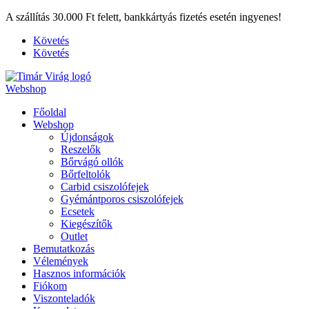
A szállítás 30.000 Ft felett, bankkártyás fizetés esetén ingyenes!
Követés
Követés
Webshop
Főoldal
Webshop
Újdonságok
Reszelők
Bőrvágó ollók
Bőrfeltolók
Carbid csiszolófejek
Gyémántporos csiszolófejek
Ecsetek
Kiegészítők
Outlet
Bemutatkozás
Vélemények
Hasznos információk
Fiókom
Viszonteladók