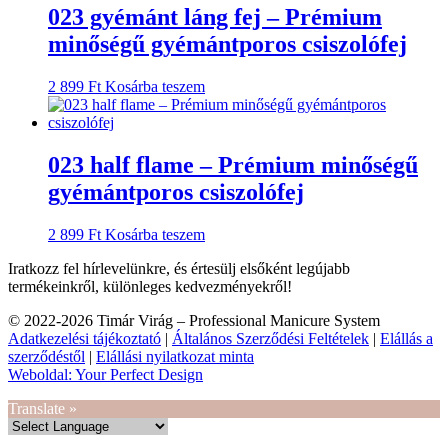
023 gyémánt láng fej – Prémium
minőségű gyémántporos csiszolófej
2 899
Ft
Kosárba teszem
023 half flame – Prémium minőségű
gyémántporos csiszolófej
2 899
Ft
Kosárba teszem
Iratkozz fel hírlevelünkre, és
értesülj elsőként legújabb
termékeinkről, különleges kedvezményekről!
© 2022-2026 Timár Virág – Professional Manicure System
Adatkezelési tájékoztató
|
Általános Szerződési Feltételek
|
Elállás a
szerződéstől
|
Elállási nyilatkozat minta
Weboldal: Your Perfect Design
Translate »