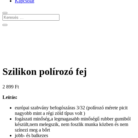
Kapcsolat
Szilikon polírozó fej
2 899
Ft
Leírás:
európai szabvány befogószáras 3/32 (polírozó mérete picit
nagyobb mint a régi zöld típus volt )
fogászati minőség,a legmagasabb minőségű rubber gumiból
készült,nem melegszik, nem foszlik munka közben és nem
színezi meg a bőrt
jobb- és balkezes