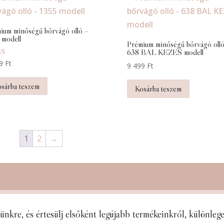
ium minőségű bőrvágó olló –
 modell
Prémium minőségű bőrvágó olló
638 BAL KEZES modell
elés:
99
Ft
9 499
Ft
sárba teszem
Kosárba teszem
1
2
→
lünkre, és
értesülj elsőként legújabb termékeinkről, különle