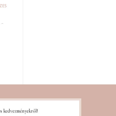
 –
ges kedvezményekről!