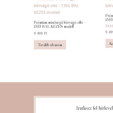
Prém
1355
Prémium minőségű bőrvágó olló –
1355 BAL KEZES modell
Érték
9 4
9 499
Ft
5.00
/ 5
Ko
Tovább olvasom
Iratkozz fel hírleve