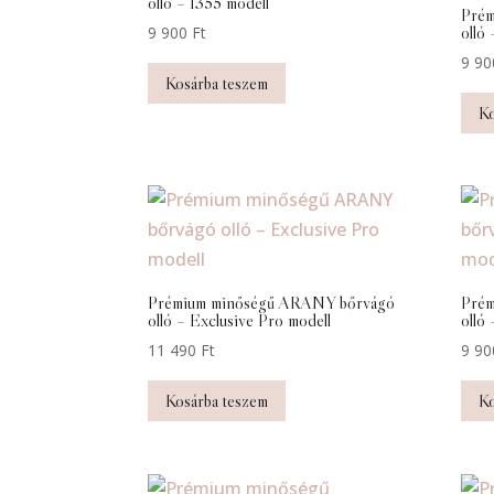
olló – 1355 modell
Prém
olló
9 900
Ft
9 9
Kosárba teszem
Ko
Prémium minőségű ARANY bőrvágó
Prém
olló – Exclusive Pro modell
olló
11 490
Ft
9 9
Kosárba teszem
Ko