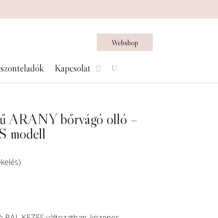
Webshop
szonteladók
Kapcsolat
ű ARANY bőrvágó olló –
 modell
ékelés)
lò BAL KEZES vàltozatban, közepes