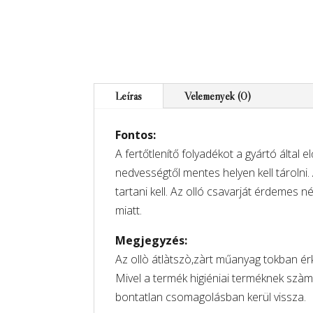
Leírás
Vélemények (0)
Fontos:
A fertőtlenítő folyadékot a gyártó által e
nedvességtől mentes helyen kell tárolni.
tartani kell. Az olló csavarját érdemes 
miatt.
Megjegyzés:
Az ollò átlàtszò,zàrt műanyag tokban
Mivel a termék higiéniai terméknek szàmí
bontatlan csomagolásban kerül vissza.