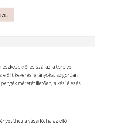
szem
fém eszközökről és szárazra törölve,
z előírt keverési arányokat szigorúan
 pengék méretét illetően, a kézi élezés
ényesítheti a vásárlò, ha az ollò