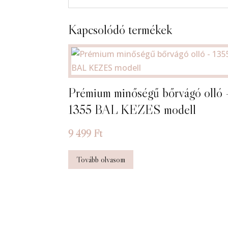
Kapcsolódó termékek
Prémium minőségű bőrvágó olló 
1355 BAL KEZES modell
9 499
Ft
Tovább olvasom