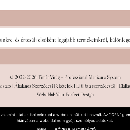
lünkre, és
értesülj elsőként legújabb termékeinkről, különle
© 2022-2026 Timár Virág – Professional Manicure System
oztató
|
Általános Szerződési Feltételek
|
Elállás a szerződéstől
|
Elállá
Weboldal: Your Perfect Design
alamint statisztikai célokból a weboldal sütiket használ. Az “IGEN” go
hiányában a weboldal nem gyűjt személyes adatokat.
IGEN
BŐVEBB INFORMÁCIÓ