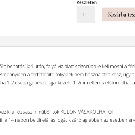
Készleten
Prémium
Kosárba te
minőségű
ARANY
bőrvágó
olló
-
638
lőírt behatási idő után, folyó víz alatt szigorúan le kell mosni a 
BAL
 Amennyiben a fertőtlenítő folyadék nem használatra kész, úgy a
KEZES
néha 1-2 csepp gépészolajjal kezelni.1-2mm eltérés előfordulhat a
modell
mennyiség
 érkezik, a rózsaszín műbőr tok KÜLÖN VÀSÀROLHATÒ!
t, a 14 napon belüli elállás jogát kizáròlag abban az esetben érv