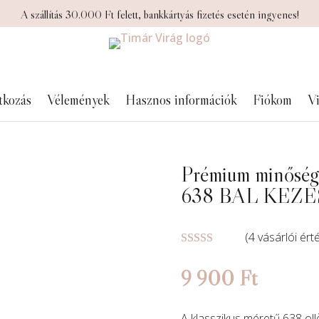
A szállítás 30.000 Ft felett, bankkártyás fizetés esetén ingyenes!
tkozás
Vélemények
Hasznos információk
Fiókom
Vi
Prémium minőség
638 BAL KEZES
(
4
vásárlói ért
Értékelés
5.00
az 5-
9 900
Ft
ből,
értékelés
alapján
A klasszikus méretű 638 ol