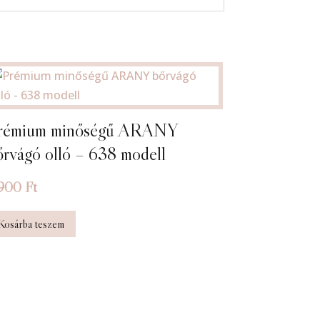
rémium minőségű ARANY
őrvágó olló – 638 modell
 900
Ft
Kosárba teszem