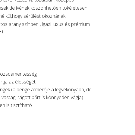
sek de ívének köszönhetően tökéletesen
anélkül,hogy sérülést okoznának.
tos arany színben , igazi luxus és prémium
 !
i rozsdamentesség
rtja az élességét
pengék (a penge átmérője a legvékonyabb, de
 vastag, rágott bőrt is könnyedén vágja)
n is tisztítható