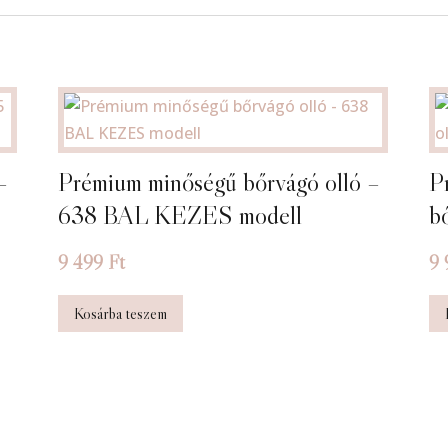
–
Prémium minőségű bőrvágó olló –
P
638 BAL KEZES modell
b
9 499
Ft
9
Kosárba teszem