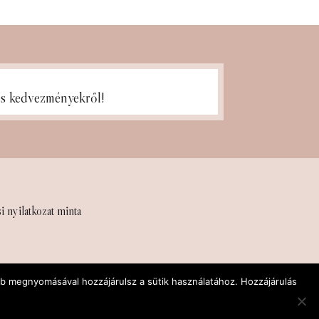
ges kedvezményekről!
si nyilatkozat minta
mb megnyomásával hozzájárulsz a sütik használatához. Hozzájárulás