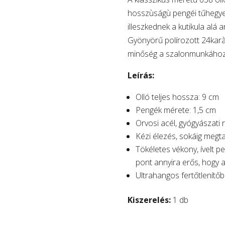
hosszùságù pengéi tűhegye
illeszkednek a kutikula alá 
Gyönyörű polírozott 24karà
minőség a szalonmunkához
Leírás:
Olló teljes hossza: 9 cm
Pengék mérete: 1,5 cm
Orvosi acél, gyógyászat
Kézi élezés, sokáig megta
Tökéletes vékony, ívelt 
pont annyira erős, hogy a
Ultrahangos fertőtlenítőbe
Kiszerelés:
1 db