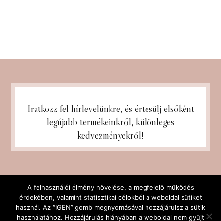
Iratkozz fel hírlevelünkre, és
értesülj elsőként
legújabb termékeinkről, különleges
kedvezményekről!
A felhasználói élmény növelése, a megfelelő működés
érdekében, valamint statisztikai célokból a weboldal sütiket
használ. Az “IGEN” gomb megnyomásával hozzájárulsz a sütik
használatához. Hozzájárulás hiányában a weboldal nem gyűjt