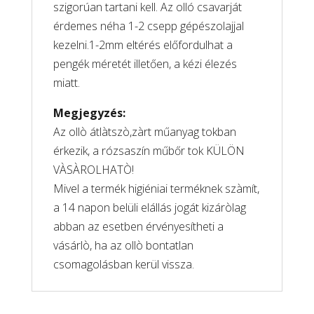
szigorúan tartani kell. Az olló csavarját
érdemes néha 1-2 csepp gépészolajjal
kezelni.1-2mm eltérés előfordulhat a
pengék méretét illetően, a kézi élezés
miatt.
Megjegyzés:
Az ollò átlàtszò,zàrt műanyag tokban
érkezik, a rózsaszín műbőr tok KÜLÖN
VÀSÀROLHATÒ!
Mivel a termék higiéniai terméknek szàmít,
a 14 napon belüli elállás jogát kizáròlag
abban az esetben érvényesítheti a
vásárlò, ha az ollò bontatlan
csomagolásban kerül vissza.