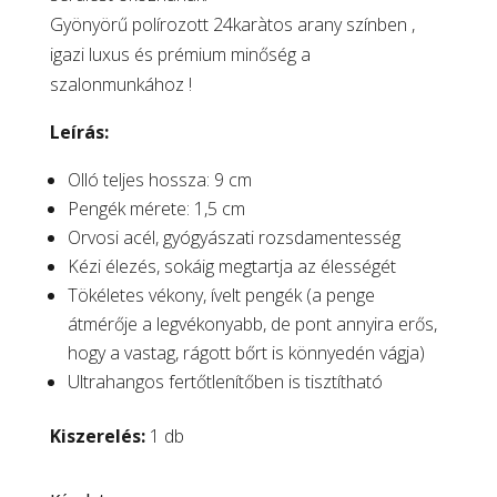
Gyönyörű polírozott 24karàtos arany színben ,
igazi luxus és prémium minőség a
szalonmunkához !
Leírás:
Olló teljes hossza: 9 cm
Pengék mérete: 1,5 cm
Orvosi acél, gyógyászati rozsdamentesség
Kézi élezés, sokáig megtartja az élességét
Tökéletes vékony, ívelt pengék (a penge
átmérője a legvékonyabb, de pont annyira erős,
hogy a vastag, rágott bőrt is könnyedén vágja)
Ultrahangos fertőtlenítőben is tisztítható
Kiszerelés:
1 db