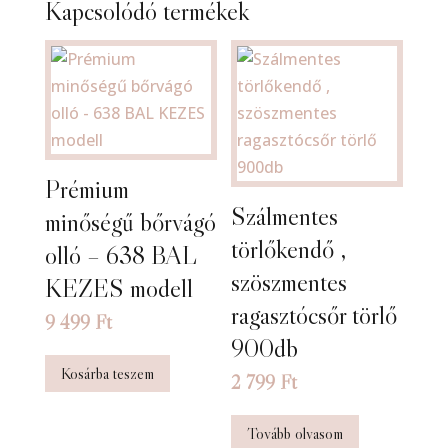
Kapcsolódó termékek
Prémium
Szálmentes
minőségű bőrvágó
törlőkendő ,
olló – 638 BAL
szöszmentes
KEZES modell
ragasztócsőr törlő
9 499
Ft
900db
Kosárba teszem
2 799
Ft
Tovább olvasom