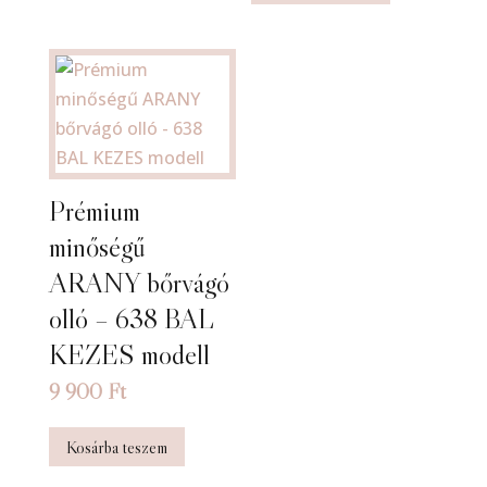
Prémium
minőségű
ARANY bőrvágó
olló – 638 BAL
KEZES modell
9 900
Ft
Kosárba teszem