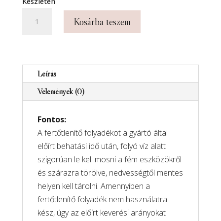
Készleten
Prémium
Kosárba teszem
minőségű
ARANY
bőrvágó
olló
Leírás
-
Vélemények (0)
638
modell
Fontos:
mennyiség
A fertőtlenítő folyadékot a gyártó által
előírt behatási idő után, folyó víz alatt
szigorúan le kell mosni a fém eszközökről
és szárazra törölve, nedvességtől mentes
helyen kell tárolni. Amennyiben a
fertőtlenítő folyadék nem használatra
kész, úgy az előírt keverési arányokat