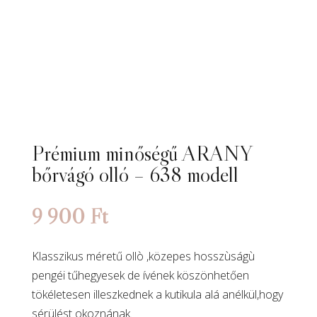
Prémium minőségű ARANY
bőrvágó olló – 638 modell
9 900
Ft
Klasszikus méretű ollò ,közepes hosszùságù
pengéi tűhegyesek de ívének köszönhetően
tökéletesen illeszkednek a kutikula alá anélkül,hogy
sérülést okoznának.