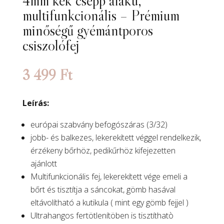
4mm kék csepp alakú,
multifunkcionális – Prémium
minőségű gyémántporos
csiszolófej
3 499
Ft
Leírás:
európai szabvány befogószáras (3/32)
jobb- és balkezes, lekerekített véggel rendelkezik,
érzékeny bőrhöz, pedikűrhöz kifejezetten
ajánlott
Multifunkcionális fej, lekerekített vége emeli a
bőrt és tisztítja a sáncokat, gömb hasával
eltávolítható a kutikula ( mint egy gömb fejjel )
Ultrahangos fertötlenítöben is tisztíthatò