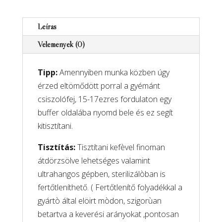
alakú,
multifunkcionális
Leírás
–
Vélemények (0)
Prémium
minőségű
Tipp:
Amennyiben munka közben úgy
gyémántporos
érzed eltömődött porral a gyémánt
csiszolófej
csiszolófej, 15-17ezres fordulaton egy
mennyiség
buffer oldalába nyomd bele és ez segít
kitisztítani.
Tisztítás:
Tisztítani kefèvel finoman
átdörzsölve lehetséges valamint
ultrahangos gépben, sterilizálòban is
fertőtleníthető. ( Fertőtlenítő folyadékkal a
gyártò által elöirt mòdon, szigorùan
betartva a keverési arányokat ,pontosan