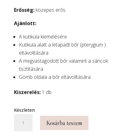
Erősség:
közepes erős
Ajánlott:
A kutikula kiemelésére
Kutikula alatt a letapadt bőr (pterygium )
eltávolitására
A megvastagodott bőr valamint a sáncok
tisztítására
Gömb oldala a bőr eltávolítására
Kiszerelés:
1 db
Készleten
4mm
Kosárba teszem
kék
csepp