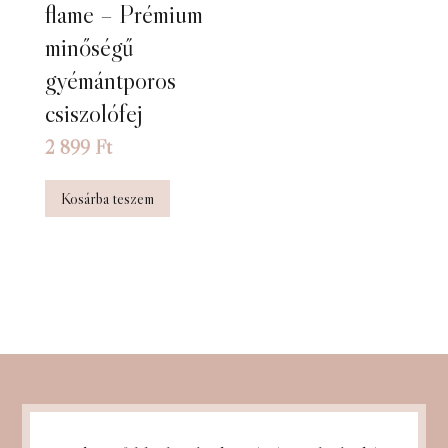
flame – Prémium
minőségű
gyémántporos
csiszolófej
2 899
Ft
Kosárba teszem