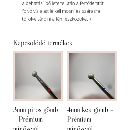
a behatási idő letelte után a fertőtlenítőt
folyó víz alatt le kell mosni ès szárazra
törölve tárolni a fém eszközöket )
Kapcsolódó termékek
3mm piros gömb
4mm kék gömb –
– Prémium
Prémium
minőségű
minőségű