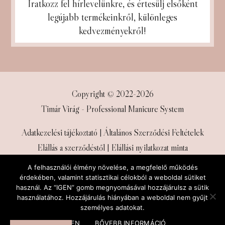
Iratkozz fel hírlevelünkre, és
értesülj elsőként
legújabb termékeinkről, különleges
kedvezményekről!
Copyright © 2022-2026
Timár Virág - Professional Manicure System
Adatkezelési tájékoztató
|
Általános Szerződési Feltételek
Elállás a szerződéstől
|
Elállási nyilatkozat minta
Weboldal: Your Perfect Design
A felhasználói élmény növelése, a megfelelő működés
érdekében, valamint statisztikai célokból a weboldal sütiket
használ. Az “IGEN” gomb megnyomásával hozzájárulsz a sütik
használatához. Hozzájárulás hiányában a weboldal nem gyűjt
személyes adatokat.
IGEN
BŐVEBB INFORMÁCIÓ