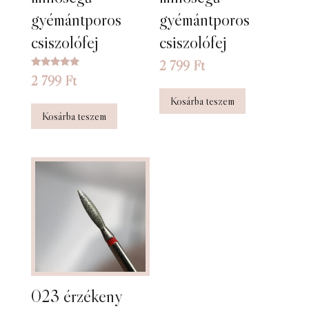
gyémántporos
gyémántporos
csiszolófej
csiszolófej
2 799
Ft
Értékelés:
2 799
Ft
5.00
/ 5
Kosárba teszem
Kosárba teszem
023 érzékeny