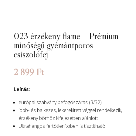
023 érzékeny flame – Prémium
minőségű gyémántporos
csiszolófej
2 899
Ft
Leírás:
európai szabvány befogószáras (3/32)
jobb- és balkezes, lekerekitett véggel rendelkezik,
érzékeny börhöz kifejezetten ajánlott
Ultrahangos fertötlenítöben is tisztíthatò