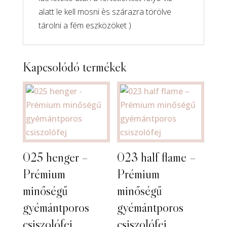
alatt le kell mosni ès szárazra törölve
tárolni a fém eszközöket )
Kapcsolódó termékek
025 henger –
023 half flame –
Prémium
Prémium
minőségű
minőségű
gyémántporos
gyémántporos
csiszolófej
csiszolófej