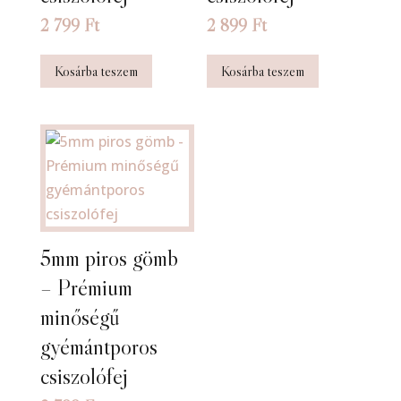
2 799
Ft
2 899
Ft
Kosárba teszem
Kosárba teszem
5mm piros gömb
– Prémium
minőségű
gyémántporos
csiszolófej