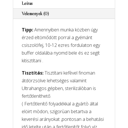
Leírás
minőségű
Vélemények (0)
gyémántporos
csiszolófej
Tipp:
Amennyiben munka közben úgy
mennyiség
érzed eltömődött porral a gyémánt
csiszolófej, 10-12 ezres fordulaton egy
buffer oldalába nyomd bele és ez segít
kitisztítani .
Tisztítás:
Tisztítani kefèvel finoman
átdörzsölve lehetséges valamint
Ultrahangos gépben, sterilizálòban is
fertőtleníthető.
( Fertőtlenítő folyadékkal a gyártò által
elöirt mòdon, szigorùan betartva a
keverési arányokat ,pontosan a behatási
idő letelte után a fertőtlenítőt folyó víz