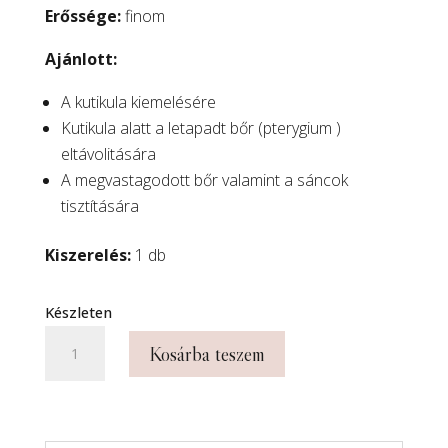
Erőssége:
finom
Ajánlott:
A kutikula kiemelésére
Kutikula alatt a letapadt bőr (pterygium )
eltávolitására
A megvastagodott bőr valamint a sáncok
tisztítására
Kiszerelés:
1 db
Készleten
023
Kosárba teszem
érzékeny
flame
-
Prémium