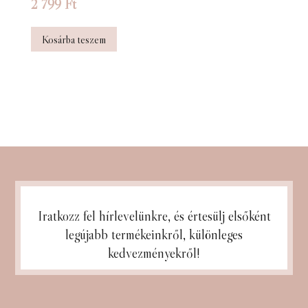
2 799
Ft
Kosárba teszem
Iratkozz fel hírlevelünkre, és
értesülj elsőként
legújabb termékeinkről, különleges
kedvezményekről!