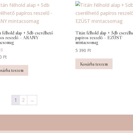
 félhold alap + 5db cserélhető
Titán félhold alap + 5db cserélh
ros reszelő – ARANY
papíros reszelő – EZÜST
acsomag
mintacsomag
5 390
Ft
elés:
90
Ft
Kosárba teszem
sárba teszem
1
2
→