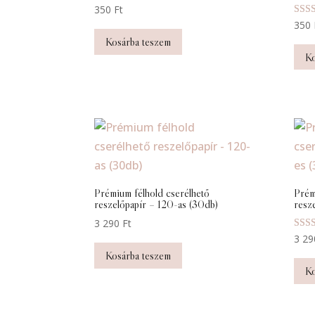
350
Ft
Érték
350
5.00
Kosárba teszem
/ 5
Ko
Prémium félhold cserélhető
Prém
reszelőpapír – 120-as (30db)
resz
3 290
Ft
Érték
3 2
5.00
Kosárba teszem
/ 5
Ko