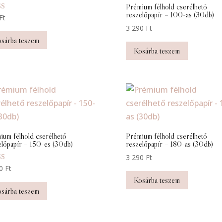
Prémium félhold cserélhető
reszelőpapír – 100-as (30db)
elés:
Ft
3 290
Ft
sárba teszem
Kosárba teszem
ium félhold cserélhető
Prémium félhold cserélhető
előpapír – 150-es (30db)
reszelőpapír – 180-as (30db)
3 290
Ft
elés:
90
Ft
Kosárba teszem
sárba teszem