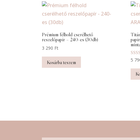
Prémium félhold cserélhető
Titán
reszelőpapír – 240-es (30db)
papí
mint
3 290
Ft
Érték
5 7
Kosárba teszem
5.00
/ 5
Ko