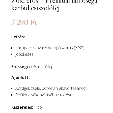
Zöld erős – Prémium minőségű
karbid csiszolófej
7 290
Ft
Leírás:
európai szabvány befogószáras (3/32)
jobbkezes
Erősség:
erős marófej
Ajánlott:
Acrylgel, zselé, porcelán eltávolításához
Felület elvékonyításához töltésnél
Kiszerelés:
1 db