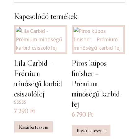
Kapcsolódó termékek
Lila Carbid –
Piros kúpos
Prémium
finisher –
minőségű karbid
Prémium
csiszolófej
minőségű karbid
fej
Értékelés:
7 290
Ft
5.00
6 790
Ft
/ 5
Kosárba teszem
Kosárba teszem