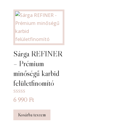
Sárga REFINER
– Prémium
minőségű karbid
felületfinomító
Értékelés:
6 990
Ft
5.00
/ 5
Kosárba teszem