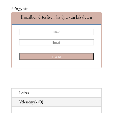
Elfogyott
Emailben értesítsen, ha újra van készleten
Elküld
Leírás
Vélemények (0)