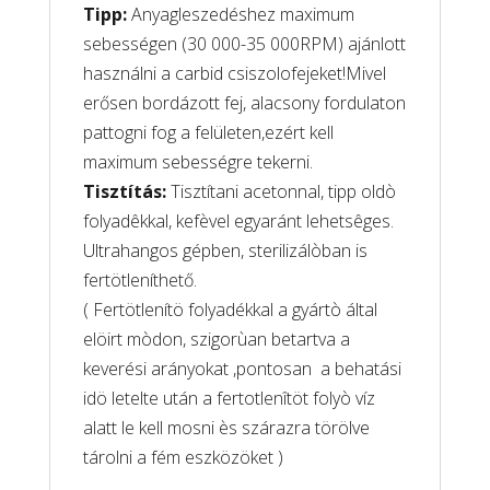
Tipp:
Anyagleszedéshez maximum
sebességen (30 000-35 000RPM) ajánlott
használni a carbid csiszolofejeket!Mivel
erősen bordázott fej, alacsony fordulaton
pattogni fog a felületen,ezért kell
maximum sebességre tekerni.
Tisztítás:
Tisztítani acetonnal, tipp oldò
folyadêkkal, kefèvel egyaránt lehetsêges.
Ultrahangos gépben, sterilizálòban is
fertötleníthető.
( Fertötlenítö folyadékkal a gyártò által
elöirt mòdon, szigorùan betartva a
keverési arányokat ,pontosan a behatási
idö letelte után a fertotlenîtöt folyò víz
alatt le kell mosni ès szárazra törölve
tárolni a fém eszközöket )