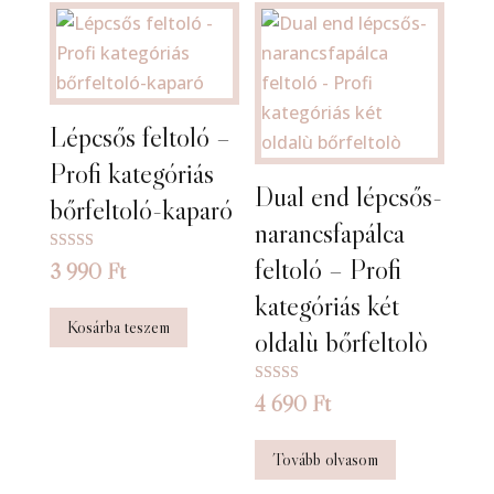
Lépcsős feltoló –
Profi kategóriás
Dual end lépcsős-
bőrfeltoló-kaparó
narancsfapálca
feltoló – Profi
Értékelés:
3 990
Ft
5.00
/ 5
kategóriás két
Kosárba teszem
oldalù bőrfeltolò
Értékelés:
4 690
Ft
5.00
/ 5
Tovább olvasom