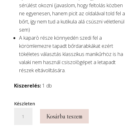
sérülést okozni (javaslom, hogy feltolás közben
ne egyenesen, hanem picit az oldalával told fel a
bőrt, így nem tud a kutikula alá csúszni véletlenül
sem)
A kaparò része könnyedén szedi fel a
körömlemezre tapadt bőrdarabkákat ezért
tökéletes választás klasszikus manikűrhöz is ha
valaki nem használ csiszològépet a letapadt
részek eltávolítására.
Kiszerelés:
1 db
Készleten
Vonalzós
Kosárba teszem
fém
narancsfapálca
bőrfeltoló-