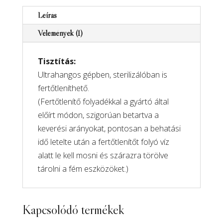
kaparò
Leírás
mennyiség
Vélemények (1)
Tisztítás:
Ultrahangos gépben, sterilizálóban is
fertőtleníthető.
(Fertőtlenítő folyadékkal a gyártó által
előírt módon, szigorúan betartva a
keverési arányokat, pontosan a behatási
idő letelte után a fertőtlenítőt folyó víz
alatt le kell mosni és szárazra törölve
tárolni a fém eszközöket.)
Kapcsolódó termékek