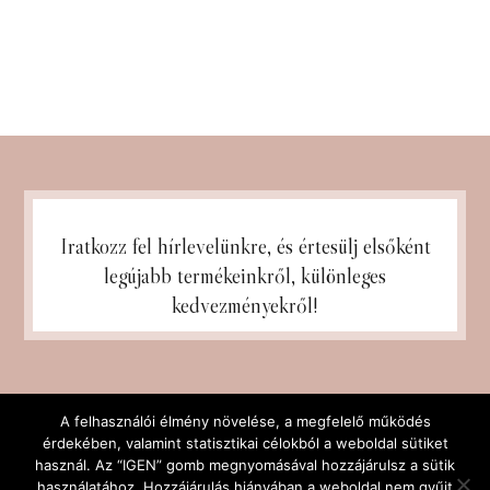
Iratkozz fel hírlevelünkre, és
értesülj elsőként
legújabb termékeinkről, különleges
kedvezményekről!
A felhasználói élmény növelése, a megfelelő működés
érdekében, valamint statisztikai célokból a weboldal sütiket
használ. Az “IGEN” gomb megnyomásával hozzájárulsz a sütik
használatához. Hozzájárulás hiányában a weboldal nem gyűjt