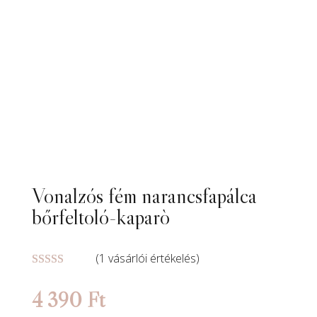
Vonalzós fém narancsfapálca
bőrfeltoló-kaparò
(
1
vásárlói értékelés)
Értékelés
5.00
az 5-
4 390
Ft
ből,
értékelés
alapján