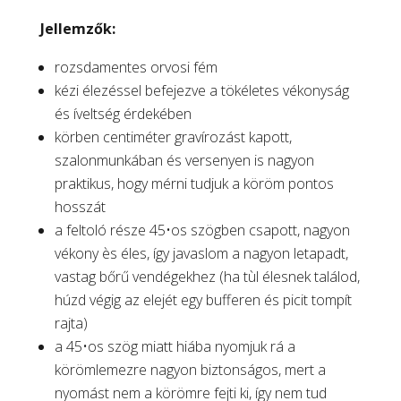
Jellemzők:
rozsdamentes orvosi fém
kézi élezéssel befejezve a tökéletes vékonyság
és íveltség érdekében
körben centiméter gravírozást kapott,
szalonmunkában és versenyen is nagyon
praktikus, hogy mérni tudjuk a köröm pontos
hosszát
a feltoló része 45•os szögben csapott, nagyon
vékony ès éles, így javaslom a nagyon letapadt,
vastag bőrű vendégekhez (ha tùl élesnek találod,
húzd végig az elejét egy bufferen és picit tompít
rajta)
a 45•os szög miatt hiába nyomjuk rá a
körömlemezre nagyon biztonságos, mert a
nyomást nem a körömre fejti ki, így nem tud